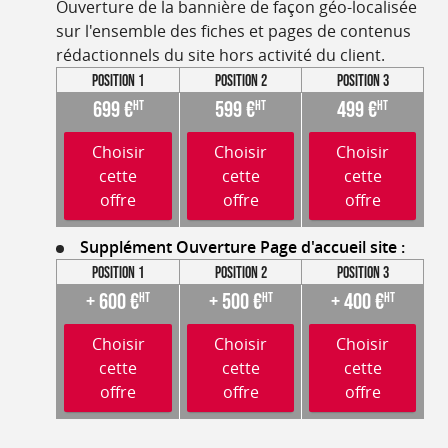
Ouverture de la bannière de façon géo-localisée
sur l'ensemble des fiches et pages de contenus
rédactionnels du site hors activité du client.
Position 1
Position 2
Position 3
699 €
599 €
499 €
HT
HT
HT
Choisir
Choisir
Choisir
cette
cette
cette
offre
offre
offre
Supplément Ouverture Page d'accueil site :
Position 1
Position 2
Position 3
+ 600 €
+ 500 €
+ 400 €
HT
HT
HT
Choisir
Choisir
Choisir
cette
cette
cette
offre
offre
offre